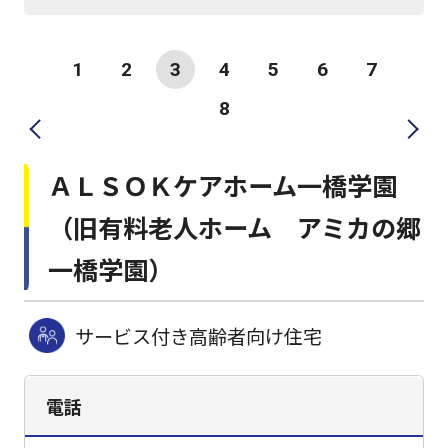
1
2
3
4
5
6
7
8
ＡＬＳＯＫケアホーム一橋学園
（旧有料老人ホーム アミカの郷
一橋学園）
サービス付き高齢者向け住宅
電話