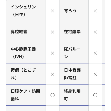
インシュリン
×
胃ろう
×
人
（日中）
筋
鼻腔経管
×
在宅酸素
×
（
中心静脈栄養
尿バルー
×
×
ペ
（IVH）
ン
褥瘡（とこず
日中看護
看
×
×
れ）
師常駐
ミ
口腔ケア・訪問
終身利用
○
○
梅
歯科
可