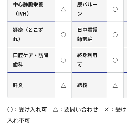
中心静脈栄養
尿バルー
△
○
ペ
（IVH）
ン
褥瘡（とこず
日中看護
看
○
○
れ）
師常駐
ミ
口腔ケア・訪問
終身利用
○
○
梅
歯科
可
肝炎
△
結核
△
H
○：受け入れ可 △：要問い合わせ ×：受け
入れ不可