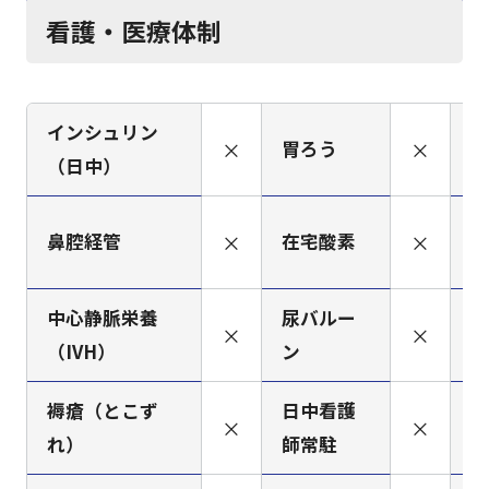
看護・医療体制
インシュリン
×
胃ろう
×
人
（日中）
筋
鼻腔経管
×
在宅酸素
×
（
中心静脈栄養
尿バルー
×
×
ペ
（IVH）
ン
褥瘡（とこず
日中看護
看
×
×
れ）
師常駐
ミ