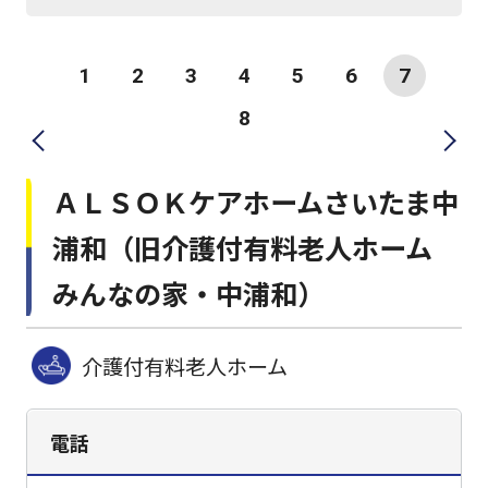
1
2
3
4
5
6
7
8
ＡＬＳＯＫケアホームさいたま中
浦和（旧介護付有料老人ホーム
みんなの家・中浦和）
介護付有料老人ホーム
電話