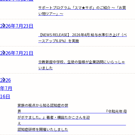
サポートプログラム「スマ★サポ」のご紹介 ～「お買
い物ツアー」～
2026年7月23日
【NEWS RELEASE】 2026年4月 給与水準引き上げ（ベ
ースアップ6.8%）を実施
2026年7月21日
立教新座中学校、生徒の皆様が企業訪問にいらっしゃ
いました
2026
年7月
16日
家族の視点から知る認知症の世
界 『令和元年 母
がボケました。』著者・横田たかこさんを迎
え
認知症研修を開催いたしました