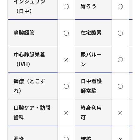
インシュリン
○
胃ろう
○
人
（日中）
筋
鼻腔経管
○
在宅酸素
○
（
中心静脈栄養
尿バルー
×
○
ペ
（IVH）
ン
褥瘡（とこず
日中看護
看
○
○
れ）
師常駐
ミ
口腔ケア・訪問
終身利用
×
×
梅
歯科
可
肝炎
○
結核
×
H