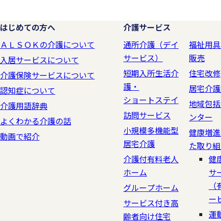
はじめての方へ
介護サービス
ＡＬＳＯＫの介護について
通所介護（デイ
福祉用具
サービス）
販売
入居サービスについて
短期入所生活介
住宅改修
介護保険サービスについて
護・
居宅介護
認知症について
ショートステイ
地域包括
介護用語辞典
訪問サービス
ンター
よくわかる介護の話
小規模多機能型
健康増進
動画で紹介
居宅介護
た取り組
介護付有料老人
健
ホーム
サ
（
グループホーム
ー
サービス付き高
運
齢者向け住宅