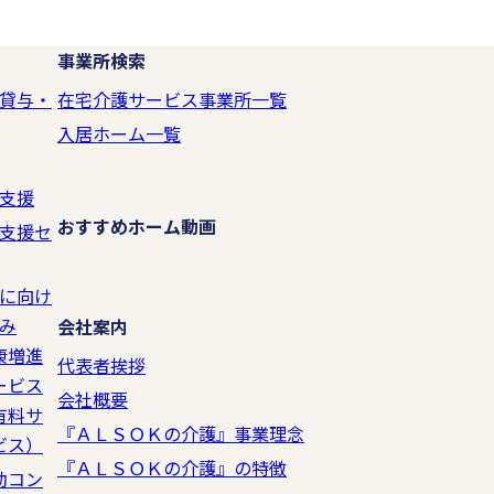
事業所検索
貸与・
在宅介護サービス事業所一覧
入居ホーム一覧
支援
おすすめホーム動画
支援セ
に向け
み
会社案内
康増進
代表者挨拶
ービス
会社概要
有料サ
『ＡＬＳＯＫの介護』事業理念
ビス）
『ＡＬＳＯＫの介護』の特徴
動コン