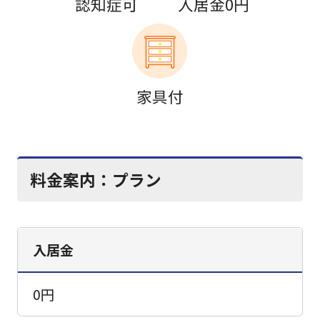
認知症可
入居金0円
家具付
料金案内：
プラン
入居金
0円