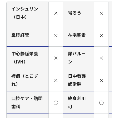
インシュリン
×
胃ろう
×
人
（日中）
筋
鼻腔経管
×
在宅酸素
×
（
中心静脈栄養
尿バルー
×
×
ペ
（IVH）
ン
褥瘡（とこず
日中看護
看
×
×
れ）
師常駐
ミ
口腔ケア・訪問
終身利用
○
○
梅
歯科
可