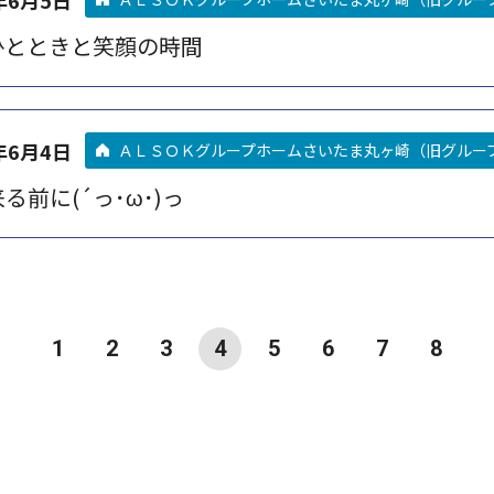
ひとときと笑顔の時間
年6月4日
ＡＬＳＯＫグループホームさいたま丸ヶ崎（旧グルー
る前に(´っ･ω･)っ
1
2
3
4
5
6
7
8