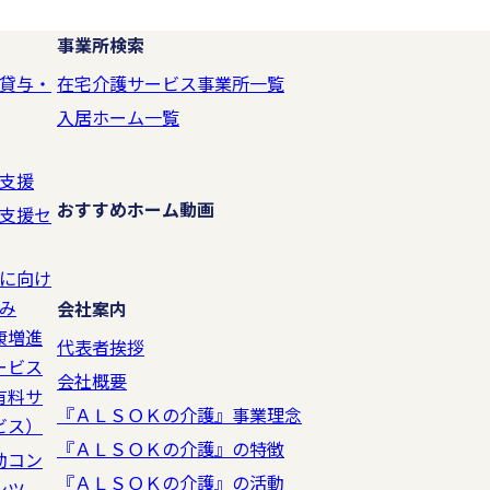
事業所検索
貸与・
在宅介護サービス事業所一覧
入居ホーム一覧
支援
おすすめホーム動画
支援セ
に向け
み
会社案内
康増進
代表者挨拶
ービス
会社概要
有料サ
『ＡＬＳＯＫの介護』事業理念
ビス）
『ＡＬＳＯＫの介護』の特徴
動コン
『ＡＬＳＯＫの介護』の活動
ンツ