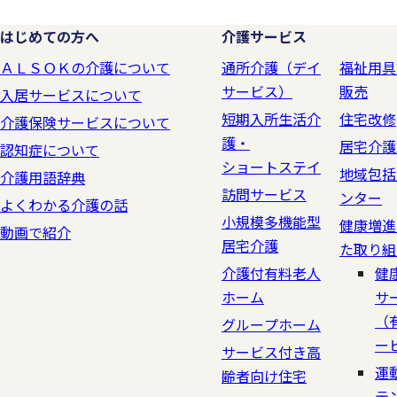
はじめての方へ
介護サービス
ＡＬＳＯＫの介護について
通所介護（デイ
福祉用具
サービス）
販売
入居サービスについて
短期入所生活介
住宅改修
介護保険サービスについて
護・
居宅介護
認知症について
ショートステイ
地域包括
介護用語辞典
訪問サービス
ンター
よくわかる介護の話
小規模多機能型
健康増進
動画で紹介
居宅介護
た取り組
介護付有料老人
健
ホーム
サ
（
グループホーム
ー
サービス付き高
運
齢者向け住宅
テ