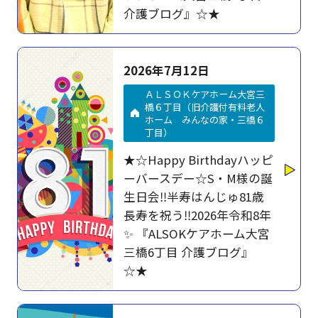
介護ブログ』☆★
2026年7月12日
ＡＬＳＯＫケアホーム大宮三
橋６丁目（旧介護付有料老人
ホーム みんなの家・三橋６
丁目）
★☆Happy Birthdayハッピ
ーバースデー☆S・M様の誕
生日会‼半寿はんじゅ81歳
長寿を祝う‼2026年令和8年
✨ 『ALSOKケアホーム大宮
三橋6丁目 介護ブログ』
☆★