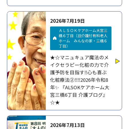
2026年7月19日
ＡＬＳＯＫケアホーム大宮三
橋６丁目（旧介護付有料老人
ホーム みんなの家・三橋６
丁目）
★☆マニュキュア魔法のメ
イクセラピー化粧の力で介
護予防を目指す‼心も喜ぶ
化粧療法②‼‼2026年令和8
年✨ 『ALSOKケアホーム大
宮三橋6丁目 介護ブログ』
☆★
2026年7月13日