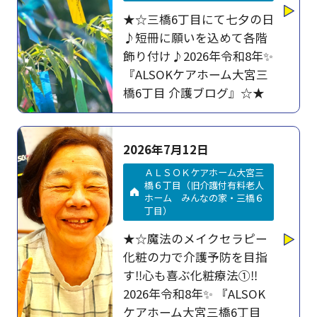
★☆三橋6丁目にて七夕の日
♪短冊に願いを込めて各階
飾り付け♪2026年令和8年✨
『ALSOKケアホーム大宮三
橋6丁目 介護ブログ』☆★
2026年7月12日
ＡＬＳＯＫケアホーム大宮三
橋６丁目（旧介護付有料老人
ホーム みんなの家・三橋６
丁目）
★☆魔法のメイクセラピー
化粧の力で介護予防を目指
す‼心も喜ぶ化粧療法➀‼
2026年令和8年✨ 『ALSOK
ケアホーム大宮三橋6丁目