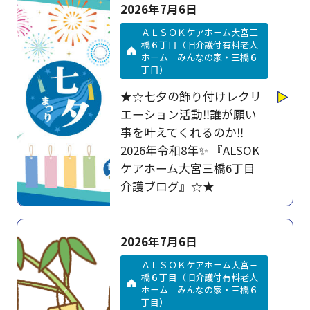
2026年7月6日
ＡＬＳＯＫケアホーム大宮三
橋６丁目（旧介護付有料老人
ホーム みんなの家・三橋６
丁目）
★☆七夕の飾り付けレクリ
エーション活動‼誰が願い
事を叶えてくれるのか‼
2026年令和8年✨ 『ALSOK
ケアホーム大宮三橋6丁目
介護ブログ』☆★
2026年7月6日
ＡＬＳＯＫケアホーム大宮三
橋６丁目（旧介護付有料老人
ホーム みんなの家・三橋６
丁目）