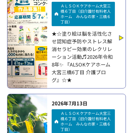
ＡＬＳＯＫケアホーム大宮三
橋６丁目（旧介護付有料老人
ホーム みんなの家・三橋６
丁目）
★☆塗り絵は脳を活性化さ
せ認知症予防やストレス解
消セラピー効果のレクリレ
ーション活動♬2026年令和
8年✨ 『ALSOKケアホーム
大宮三橋6丁目 介護ブロ
グ』☆★
2026年7月13日
ＡＬＳＯＫケアホーム大宮三
橋６丁目（旧介護付有料老人
ホーム みんなの家・三橋６
丁目）