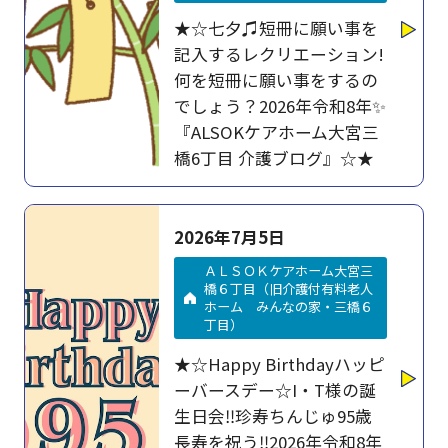
★☆七夕♫短冊に願い事を
記入するレクリエーション!
何を短冊に願い事をするの
でしょう？2026年令和8年✨
『ALSOKケアホーム大宮三
橋6丁目 介護ブログ』☆★
2026年7月5日
ＡＬＳＯＫケアホーム大宮三
橋６丁目（旧介護付有料老人
ホーム みんなの家・三橋６
丁目）
★☆Happy Birthdayハッピ
ーバースデー☆I・T様の誕
生日会‼珍寿ちんじゅ95歳
長寿を祝う‼2026年令和8年