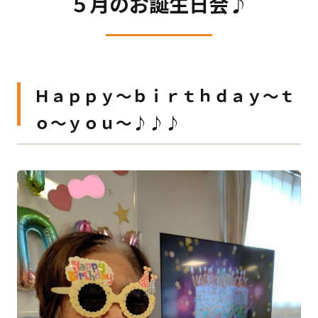
５月のお誕生日会♪
Ｈａｐｐｙ～ｂｉｒｔｈｄａｙ～ｔ
ｏ～ｙｏｕ～♪♪♪