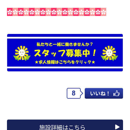
✿
✿
✿
✿
✿
✿
✿
✿
✿
✿
✿
✿
✿
✿
✿
✿
✿
✿
8
いいね！
施設詳細はこちら