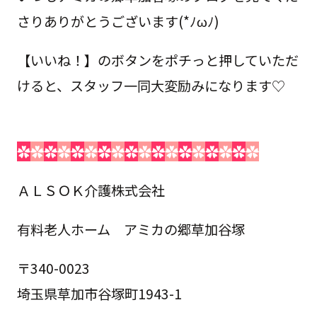
さりありがとうございます(*ﾉωﾉ)
【いいね！】のボタンをポチっと押していただ
けると、スタッフ一同大変励みになります♡
✿
✿
✿
✿
✿
✿
✿
✿
✿
✿
✿
✿
✿
✿
✿
✿
✿
✿
ＡＬＳＯＫ介護株式会社
有料老人ホーム アミカの郷草加谷塚
〒340-0023
埼玉県草加市谷塚町1943-1