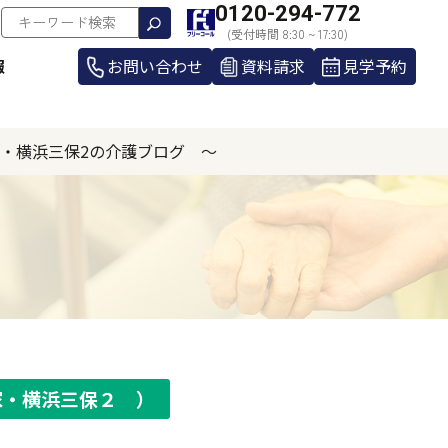
0120-294-772
(受付時間 8:30 ~ 17:30)
報
お問い合わせ
資料請求
見学予約
家・横浜三保2の介護ブログ ～
家・横浜三保２ ）