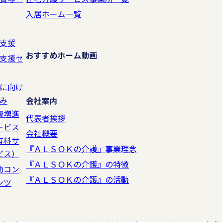
入居ホーム一覧
支援
おすすめホーム動画
支援セ
に向け
み
会社案内
康増進
代表者挨拶
ービス
会社概要
有料サ
『ＡＬＳＯＫの介護』事業理念
ビス）
『ＡＬＳＯＫの介護』の特徴
動コン
『ＡＬＳＯＫの介護』の活動
ンツ