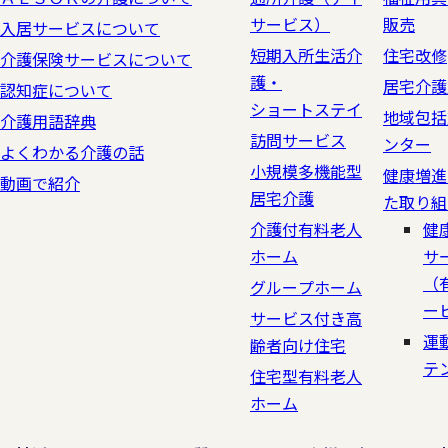
サービス）
販売
入居サービスについて
短期入所生活介
住宅改修
介護保険サービスについて
護・
居宅介護
認知症について
ショートステイ
地域包括
介護用語辞典
訪問サービス
ンター
よくわかる介護の話
小規模多機能型
健康増進
動画で紹介
居宅介護
た取り組
介護付有料老人
健
ホーム
サ
（
グループホーム
ー
サービス付き高
運
齢者向け住宅
テ
住宅型有料老人
ホーム