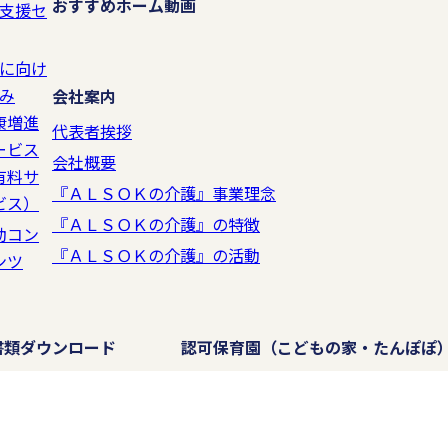
おすすめホーム動画
支援セ
に向け
み
会社案内
康増進
代表者挨拶
ービス
会社概要
有料サ
『ＡＬＳＯＫの介護』事業理念
ビス）
『ＡＬＳＯＫの介護』の特徴
動コン
『ＡＬＳＯＫの介護』の活動
ンツ
書類ダウンロード
認可保育園
（こどもの家・たんぽぽ