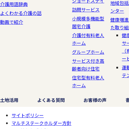
ショートステイ
地域包括
介護用語辞典
訪問サービス
ンター
よくわかる介護の話
小規模多機能型
健康増進
動画で紹介
居宅介護
た取り組
介護付有料老人
健
ホーム
サ
（
グループホーム
ー
サービス付き高
運
齢者向け住宅
テ
住宅型有料老人
ホーム
土地活用
よくある質問
お客様の声
サイトポリシー
ページの
一番上へ
マルチステークホルダー方針