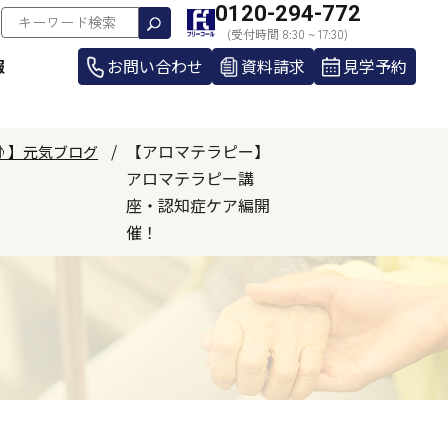
0120-294-772
(受付時間 8:30 ~ 17:30)
報
お問い合わせ
資料請求
見学予約
【アロマテラピー】
♪】元気ブログ
アロマテラピー講
座・認知症ケア編開
催！