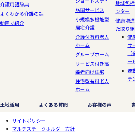
ショートステイ
地域包括
介護用語辞典
訪問サービス
ンター
よくわかる介護の話
小規模多機能型
健康増進
動画で紹介
居宅介護
た取り組
介護付有料老人
健
ホーム
サ
（
グループホーム
ー
サービス付き高
運
齢者向け住宅
テ
住宅型有料老人
ホーム
土地活用
よくある質問
お客様の声
サイトポリシー
ページの
一番上へ
マルチステークホルダー方針