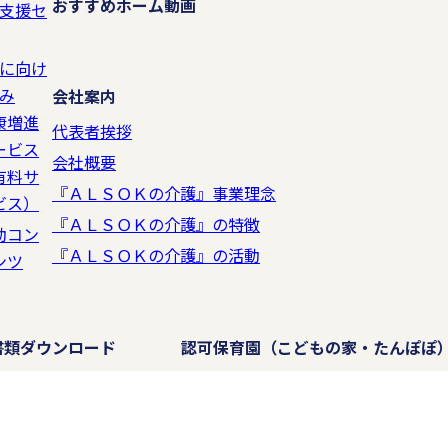
おすすめホーム動画
支援セ
に向け
み
会社案内
康増進
代表者挨拶
ービス
会社概要
有料サ
『ＡＬＳＯＫの介護』事業理念
ビス）
『ＡＬＳＯＫの介護』の特徴
動コン
『ＡＬＳＯＫの介護』の活動
ンツ
書類ダウンロード
認可保育園
（こどもの家・たんぽぽ