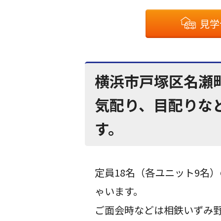
見学
横浜市戸塚区名瀬
気配り、目配りな
す。
定員18名（各ユニット9名
ゃいます。
ご面会時などは相鉄いずみ