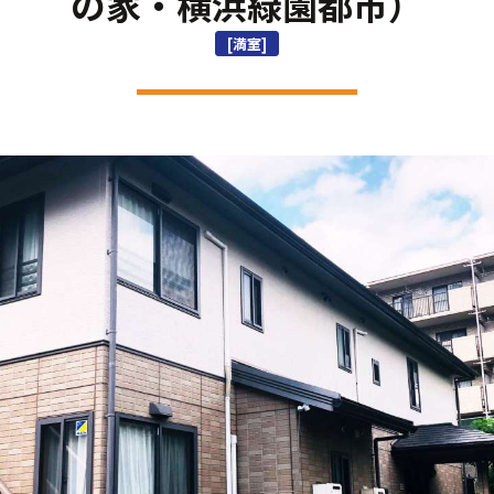
の家・横浜緑園都市）
[満室]