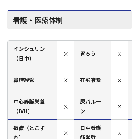
看護・医療体制
インシュリン
×
胃ろう
×
人
（日中）
筋
鼻腔経管
×
在宅酸素
×
（
中心静脈栄養
尿バルー
×
×
ペ
（IVH）
ン
褥瘡（とこず
日中看護
看
×
×
れ）
師常駐
ミ