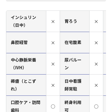
インシュリン
×
胃ろう
×
人
（日中）
筋
鼻腔経管
×
在宅酸素
×
（
中心静脈栄養
尿バルー
×
×
ペ
（IVH）
ン
褥瘡（とこず
日中看護
看
×
×
れ）
師常駐
ミ
口腔ケア・訪問
終身利用
○
○
梅
歯科
可