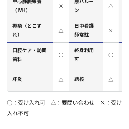
中心静脈栄養
尿バルー
×
△
ペ
（IVH）
ン
褥瘡（とこず
日中看護
看
△
×
れ）
師常駐
ミ
口腔ケア・訪問
終身利用
○
○
梅
歯科
可
肝炎
△
結核
△
H
○：受け入れ可 △：要問い合わせ ×：受け
入れ不可