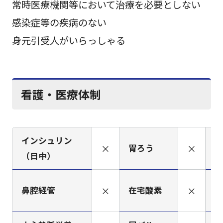
常時医療機関等において治療を必要としない
感染症等の疾病のない
身元引受人がいらっしゃる
看護・医療体制
インシュリン
×
胃ろう
×
人
（日中）
筋
鼻腔経管
×
在宅酸素
×
（