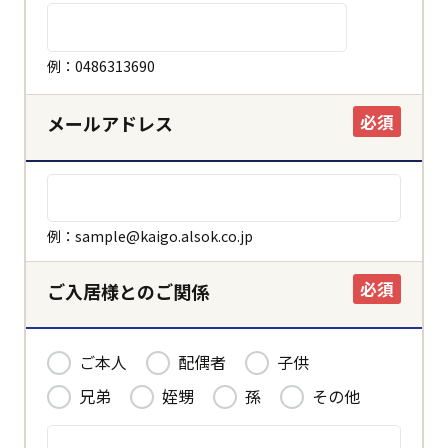
ホーム
例：0486313690
必須
メールアドレス
決定する
キャンセル
例：sample@kaigo.alsok.co.jp
必須
ご入居様とのご関係
ご本人
配偶者
子供
兄弟
姪甥
孫
その他