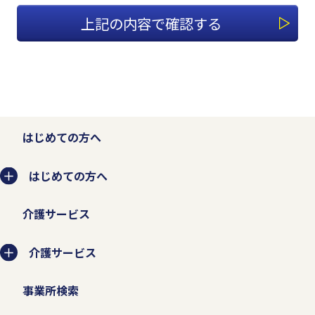
1.適切な個人情報の収集、利用、
提供、預託を行います。
個人情報を本人の意思に反して収集、利
用、提供、預託することは、権利の侵害に
なるとともに事業者としての信頼を失いま
はじめての方へ
す。そのため、個人情報の収集、利用、提
はじめての方へ
供、預託などの管理ルールを明文化し、個
人情報の適切な管理を行います。
介護サービス
お客様から個人情報を収集させていただく
介護サービス
場合は、収集目的、当社の問い合わせ窓口
事業所検索
などを示した上で、必要な範囲の個人情報