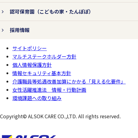
認可保育園
（こどもの家・たんぽぽ）
個人情報の紛失、破壊、改ざん、および漏
えいなどを防止するため、不正アクセス対
採用情報
策、ウィルス対策などの情報セキュリティ
サイトポリシー
対策を行います。
ページの
一番上へ
マルチステークホルダー方針
個人情報保護方針
情報セキュリティ基本方針
3.法令およびその他の規範を遵守
介護職員等処遇改善加算にかかる「見える化要件」
します。
女性活躍推進法 情報・行動計画
環境課題への取り組み
個人情報の取り扱いに関して、個人情報保
Copyright© ALSOK CARE CO.,LTD. All rights reserved.
護法をはじめとする個人情報に関する法令
およびその他の規範を遵守します。