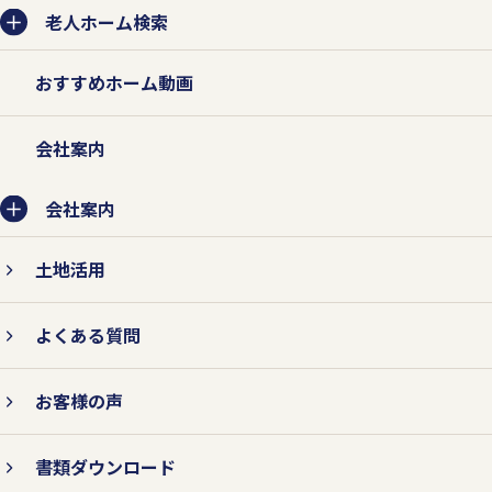
を収集させていただきます。
老人ホーム検索
法的な要請などによらない限り、お客様の
おすすめホーム動画
事前承認なく第三者に開示・提供すること
はありません。また、お客様の個人情報を
会社案内
業務委託先に提供する場合は、守秘契約な
会社案内
どによって業務委託先に個人情報保護を義
務付けるとともに、業務委託先が適切に個
土地活用
人情報を取り扱うように管理いたします。
よくある質問
お客様の声
2.個人情報の紛失、破壊、改ざ
ん、および漏えいなどを防止する
書類ダウンロード
対策を行います。