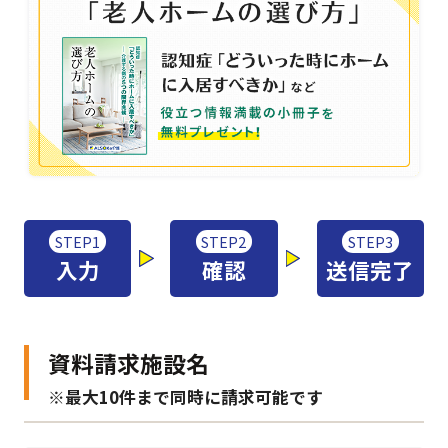
STEP1
STEP2
STEP3
入力
確認
送信完了
資料請求施設名
※最大10件まで同時に請求可能です