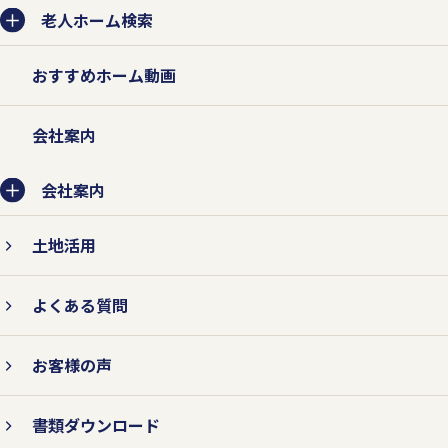
を収集させていただきます。
老人ホーム検索
法的な要請などによらない限り、お客様の
おすすめホーム動画
事前承認なく第三者に開示・提供すること
はありません。また、お客様の個人情報を
会社案内
業務委託先に提供する場合は、守秘契約な
会社案内
どによって業務委託先に個人情報保護を義
務付けるとともに、業務委託先が適切に個
土地活用
人情報を取り扱うように管理いたします。
よくある質問
お客様の声
2.個人情報の紛失、破壊、改ざ
ん、および漏えいなどを防止する
書類ダウンロード
対策を行います。