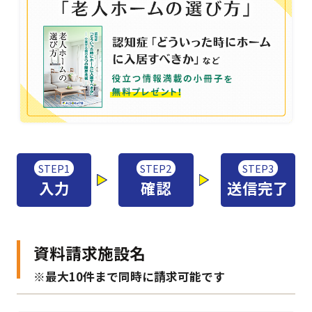
STEP1
STEP2
STEP3
入力
確認
送信完了
資料請求施設名
※最大10件まで同時に請求可能です