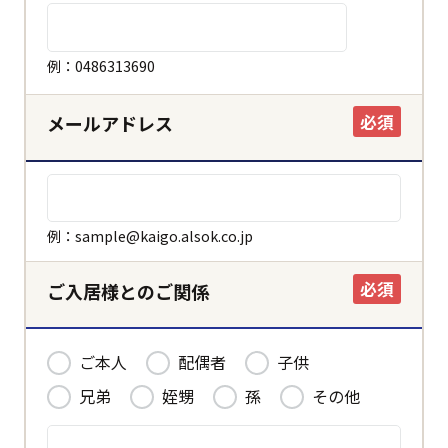
ホーム
例：0486313690
必須
メールアドレス
決定する
キャンセル
例：sample@kaigo.alsok.co.jp
必須
ご入居様とのご関係
ご本人
配偶者
子供
兄弟
姪甥
孫
その他