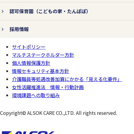
認可保育園
（こどもの家・たんぽぽ）
個人情報の紛失、破壊、改ざん、および漏
えいなどを防止するため、不正アクセス対
採用情報
策、ウィルス対策などの情報セキュリティ
サイトポリシー
対策を行います。
ページの
一番上へ
マルチステークホルダー方針
個人情報保護方針
情報セキュリティ基本方針
3.法令およびその他の規範を遵守
介護職員等処遇改善加算にかかる「見える化要件」
します。
女性活躍推進法 情報・行動計画
環境課題への取り組み
個人情報の取り扱いに関して、個人情報保
Copyright© ALSOK CARE CO.,LTD. All rights reserved.
護法をはじめとする個人情報に関する法令
およびその他の規範を遵守します。