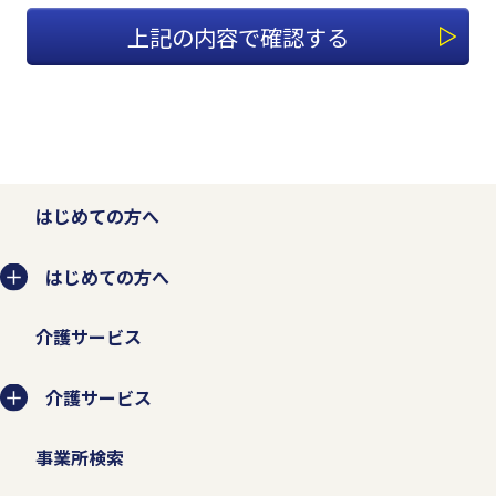
1.適切な個人情報の収集、利用、
提供、預託を行います。
個人情報を本人の意思に反して収集、利
用、提供、預託することは、権利の侵害に
なるとともに事業者としての信頼を失いま
はじめての方へ
す。そのため、個人情報の収集、利用、提
はじめての方へ
供、預託などの管理ルールを明文化し、個
人情報の適切な管理を行います。
介護サービス
お客様から個人情報を収集させていただく
介護サービス
場合は、収集目的、当社の問い合わせ窓口
事業所検索
などを示した上で、必要な範囲の個人情報