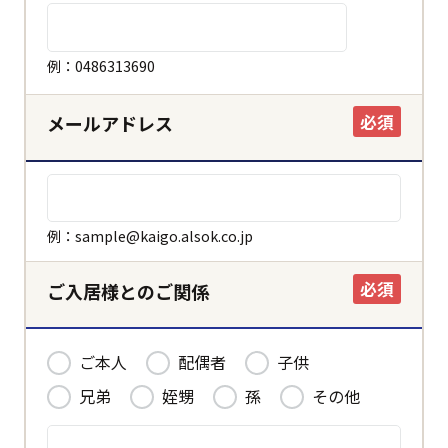
ホーム
例：0486313690
必須
メールアドレス
決定する
キャンセル
例：sample@kaigo.alsok.co.jp
必須
ご入居様とのご関係
ご本人
配偶者
子供
兄弟
姪甥
孫
その他