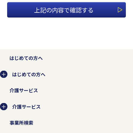
1.適切な個人情報の収集、利用、
提供、預託を行います。
個人情報を本人の意思に反して収集、利
用、提供、預託することは、権利の侵害に
なるとともに事業者としての信頼を失いま
はじめての方へ
す。そのため、個人情報の収集、利用、提
はじめての方へ
供、預託などの管理ルールを明文化し、個
人情報の適切な管理を行います。
介護サービス
お客様から個人情報を収集させていただく
介護サービス
場合は、収集目的、当社の問い合わせ窓口
事業所検索
などを示した上で、必要な範囲の個人情報