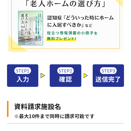
STEP1
STEP2
STEP3
入力
確認
送信完了
資料請求施設名
※最大10件まで同時に請求可能です