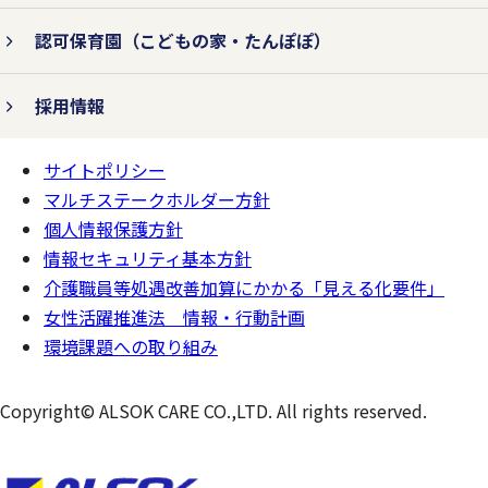
認可保育園
（こどもの家・たんぽぽ）
個人情報の紛失、破壊、改ざん、および漏
えいなどを防止するため、不正アクセス対
採用情報
策、ウィルス対策などの情報セキュリティ
サイトポリシー
対策を行います。
ページの
一番上へ
マルチステークホルダー方針
個人情報保護方針
情報セキュリティ基本方針
3.法令およびその他の規範を遵守
介護職員等処遇改善加算にかかる「見える化要件」
します。
女性活躍推進法 情報・行動計画
環境課題への取り組み
個人情報の取り扱いに関して、個人情報保
Copyright© ALSOK CARE CO.,LTD. All rights reserved.
護法をはじめとする個人情報に関する法令
およびその他の規範を遵守します。