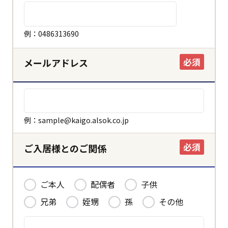
ホーム
例：0486313690
必須
メールアドレス
決定する
キャンセル
例：sample@kaigo.alsok.co.jp
必須
ご入居様とのご関係
ご本人
配偶者
子供
兄弟
姪甥
孫
その他