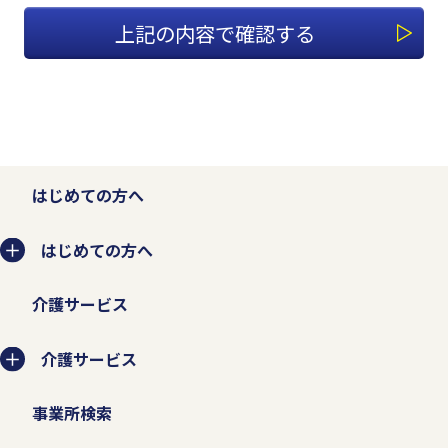
1.適切な個人情報の収集、利用、
提供、預託を行います。
個人情報を本人の意思に反して収集、利
用、提供、預託することは、権利の侵害に
なるとともに事業者としての信頼を失いま
はじめての方へ
す。そのため、個人情報の収集、利用、提
はじめての方へ
供、預託などの管理ルールを明文化し、個
人情報の適切な管理を行います。
介護サービス
お客様から個人情報を収集させていただく
介護サービス
場合は、収集目的、当社の問い合わせ窓口
事業所検索
などを示した上で、必要な範囲の個人情報