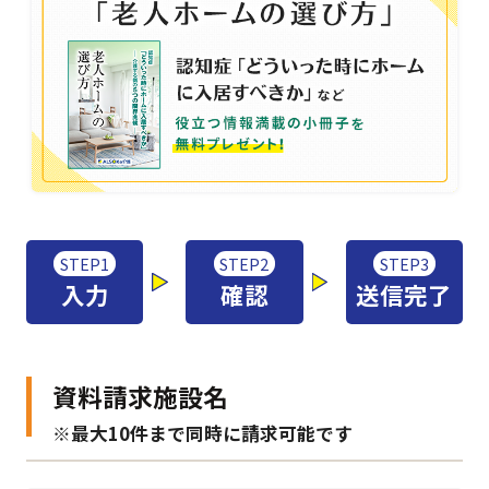
STEP1
STEP2
STEP3
入力
確認
送信完了
資料請求施設名
※最大10件まで同時に請求可能です