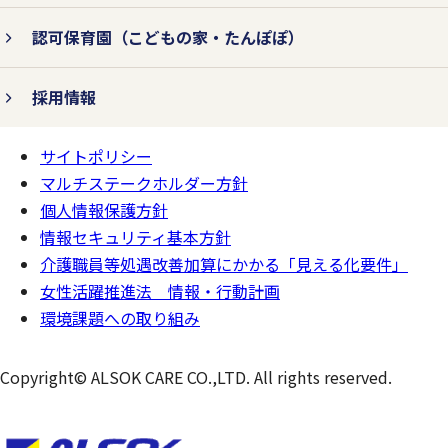
認可保育園
（こどもの家・たんぽぽ）
個人情報の紛失、破壊、改ざん、および漏
えいなどを防止するため、不正アクセス対
採用情報
策、ウィルス対策などの情報セキュリティ
サイトポリシー
対策を行います。
ページの
一番上へ
マルチステークホルダー方針
個人情報保護方針
情報セキュリティ基本方針
3.法令およびその他の規範を遵守
介護職員等処遇改善加算にかかる「見える化要件」
します。
女性活躍推進法 情報・行動計画
環境課題への取り組み
個人情報の取り扱いに関して、個人情報保
Copyright© ALSOK CARE CO.,LTD. All rights reserved.
護法をはじめとする個人情報に関する法令
およびその他の規範を遵守します。