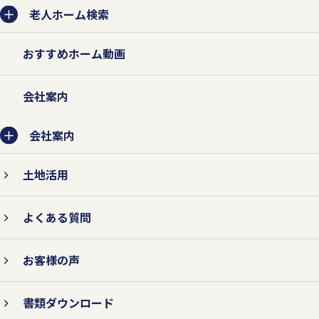
を収集させていただきます。
老人ホーム検索
法的な要請などによらない限り、お客様の
おすすめホーム動画
事前承認なく第三者に開示・提供すること
はありません。また、お客様の個人情報を
会社案内
業務委託先に提供する場合は、守秘契約な
会社案内
どによって業務委託先に個人情報保護を義
務付けるとともに、業務委託先が適切に個
土地活用
人情報を取り扱うように管理いたします。
よくある質問
お客様の声
2.個人情報の紛失、破壊、改ざ
ん、および漏えいなどを防止する
書類ダウンロード
対策を行います。