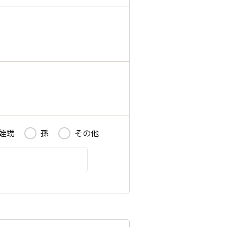
姪甥
孫
その他