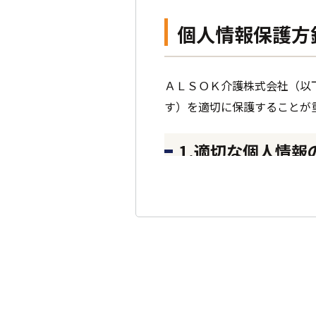
個人情報保護方
ＡＬＳＯＫ介護株式会社（以
す）を適切に保護することが
1.適切な個人情
個人情報を本人の意思に反し
います。そのため、個人情報
お客様から個人情報を収集さ
人情報を収集させていただき
法的な要請などによらない限