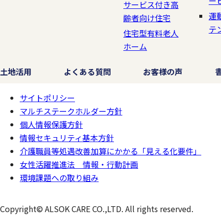
ー
サービス付き高
運
齢者向け住宅
4.個人情報保護
テ
住宅型有料老人
ホーム
個人情報保護に関するコンプ
土地活用
よくある質問
お客様の声
5.ご照会とお問合
サイトポリシー
ページの
一番上へ
マルチステークホルダー方針
個人情報保護方針
当社は、お客様の個人情報を
情報セキュリティ基本方針
利用いただいた当社のサービ
介護職員等処遇改善加算にかかる「見える化要件」
れらのご紹介を不要とされる
女性活躍推進法 情報・行動計画
ます。
環境課題への取り組み
お客様の個人情報の照会、訂
Copyright© ALSOK CARE CO.,LTD. All rights reserved.
ご連絡ください。