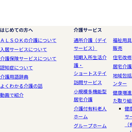
情報を業務委託先に提供する
先が適切に個人情報を取り扱
はじめての方へ
介護サービス
2.個人情報の紛
ＡＬＳＯＫの介護について
通所介護（デイ
福祉用具
す。
サービス）
販売
入居サービスについて
短期入所生活介
住宅改修
介護保険サービスについて
護・
居宅介護
個人情報の紛失、破壊、改ざ
認知症について
ショートステイ
地域包括
リティ対策を行います。
介護用語辞典
訪問サービス
ンター
よくわかる介護の話
小規模多機能型
健康増進
動画で紹介
居宅介護
3.法令およびそ
た取り組
介護付有料老人
健
ホーム
サ
個人情報の取り扱いに関して
（
グループホーム