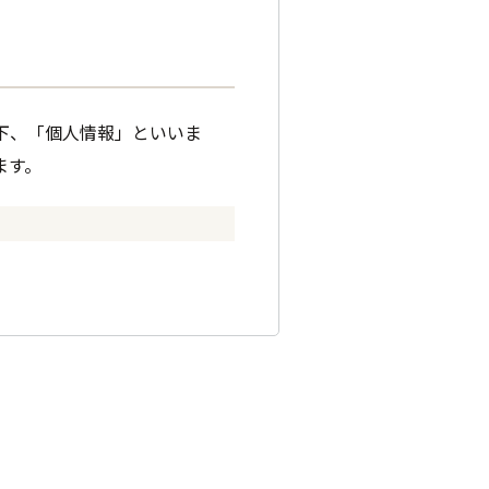
下、「個人情報」といいま
ます。
もに事業者としての信頼を失
情報の適切な管理を行います。
示した上で、必要な範囲の個
ません。また、お客様の個人