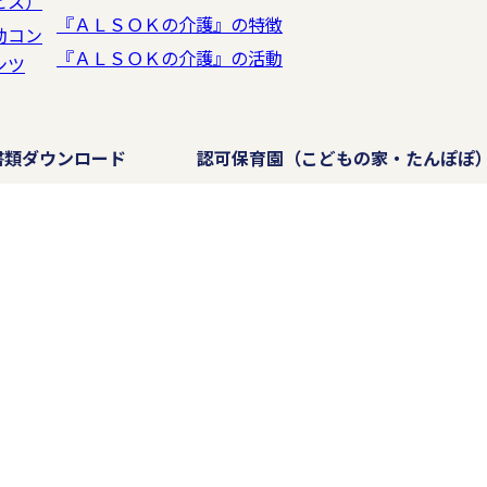
ビス）
『ＡＬＳＯＫの介護』の特徴
動コン
コンプライアンス・プログラムの継続的改善を
『ＡＬＳＯＫの介護』の活動
ンツ
ライアンス・プログラムを策定し、実施し、維持し、および継
書類ダウンロード
認可保育園
（こどもの家・たんぽぽ
わせについて
、あらかじめお客様に明示した収集目的などの範囲で利用しま
ス、商品などに関連する情報を、eメールまたは送付物により
場合、お問合わせ窓口にご連絡いただくことによって、以降の
正、削除につきましては、各サービス提供事業所まで、次の事