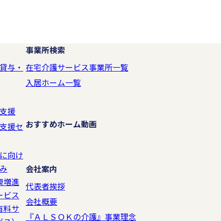
場合は、守秘契約などによって業務委託先に個人情報保護を義
うように管理いたします。
事業所検索
失、破壊、改ざん、および漏えいなどを防止
貸与・
在宅介護サービス事業所一覧
入居ホーム一覧
支援
ん、および漏えいなどを防止するため、不正アクセス対策、ウ
おすすめホーム動画
支援セ
に向け
の他の規範を遵守します。
み
会社案内
康増進
代表者挨拶
ービス
会社概要
、個人情報保護法をはじめとする個人情報に関する法令および
有料サ
『ＡＬＳＯＫの介護』事業理念