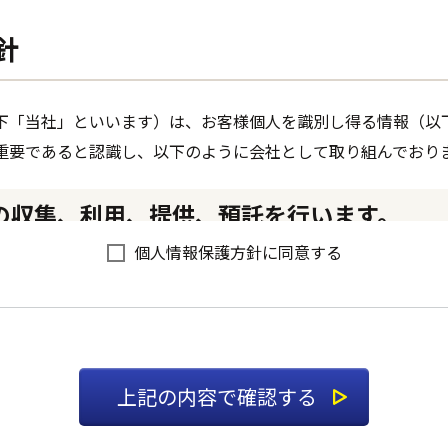
針
下「当社」といいます）は、お客様個人を識別し得る情報（以
重要であると認識し、以下のように会社として取り組んでおり
報の収集、利用、提供、預託を行います。
個人情報保護方針に同意する
て収集、利用、提供、預託することは、権利の侵害になるとと
の収集、利用、提供、預託などの管理ルールを明文化し、個人
せていただく場合は、収集目的、当社の問い合わせ窓口などを
ます。
り、お客様の事前承認なく第三者に開示・提供することはあり