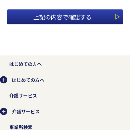
1.適切な個人情報の収集、利用、
提供、預託を行います。
個人情報を本人の意思に反して収集、利
用、提供、預託することは、権利の侵害に
なるとともに事業者としての信頼を失いま
はじめての方へ
す。そのため、個人情報の収集、利用、提
はじめての方へ
供、預託などの管理ルールを明文化し、個
人情報の適切な管理を行います。
介護サービス
お客様から個人情報を収集させていただく
介護サービス
場合は、収集目的、当社の問い合わせ窓口
事業所検索
などを示した上で、必要な範囲の個人情報