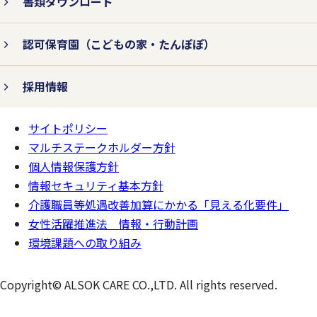
書類ダウンロード
対策を行います。
認可保育園
（こどもの家・たんぽぽ）
個人情報の紛失、破壊、改ざん、および漏
えいなどを防止するため、不正アクセス対
採用情報
策、ウィルス対策などの情報セキュリティ
サイトポリシー
対策を行います。
ページの
一番上へ
マルチステークホルダー方針
個人情報保護方針
情報セキュリティ基本方針
3.法令およびその他の規範を遵守
介護職員等処遇改善加算にかかる「見える化要件」
します。
女性活躍推進法 情報・行動計画
環境課題への取り組み
個人情報の取り扱いに関して、個人情報保
Copyright© ALSOK CARE CO.,LTD. All rights reserved.
護法をはじめとする個人情報に関する法令