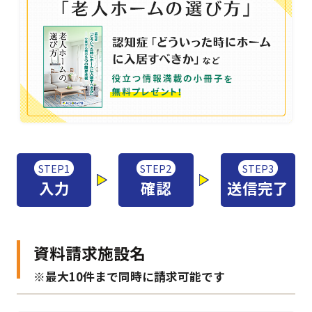
STEP1
STEP2
STEP3
入力
確認
送信完了
資料請求施設名
※最大10件まで同時に請求可能です