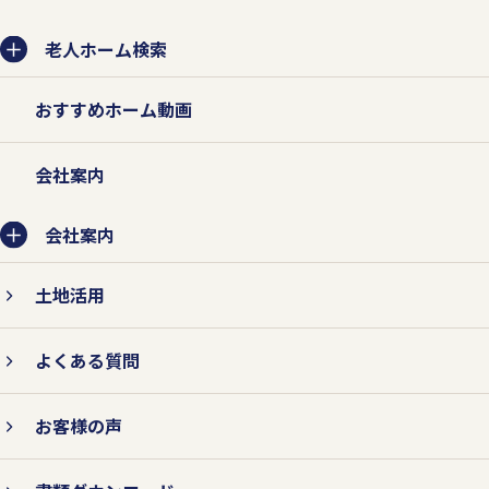
を収集させていただきます。
老人ホーム検索
法的な要請などによらない限り、お客様の
おすすめホーム動画
事前承認なく第三者に開示・提供すること
はありません。また、お客様の個人情報を
会社案内
業務委託先に提供する場合は、守秘契約な
会社案内
どによって業務委託先に個人情報保護を義
務付けるとともに、業務委託先が適切に個
土地活用
人情報を取り扱うように管理いたします。
よくある質問
お客様の声
2.個人情報の紛失、破壊、改ざ
ん、および漏えいなどを防止する