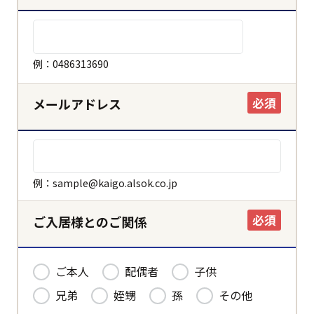
ホーム
例：0486313690
必須
メールアドレス
決定する
キャンセル
例：sample@kaigo.alsok.co.jp
必須
ご入居様とのご関係
ご本人
配偶者
子供
兄弟
姪甥
孫
その他