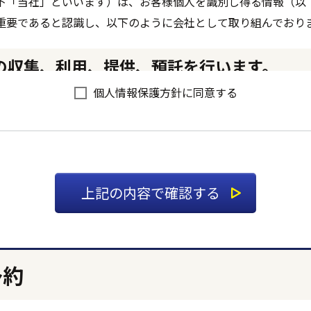
下「当社」といいます）は、お客様個人を識別し得る情報（以
重要であると認識し、以下のように会社として取り組んでおり
報の収集、利用、提供、預託を行います。
個人情報保護方針に同意する
て収集、利用、提供、預託することは、権利の侵害になるとと
の収集、利用、提供、預託などの管理ルールを明文化し、個人
せていただく場合は、収集目的、当社の問い合わせ窓口などを
ます。
り、お客様の事前承認なく第三者に開示・提供することはあり
場合は、守秘契約などによって業務委託先に個人情報保護を義
うように管理いたします。
予約