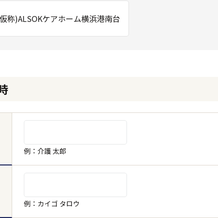
仮称)ALSOKケアホーム横浜港南台
時
例：介護 太郎
例：カイゴ タロウ