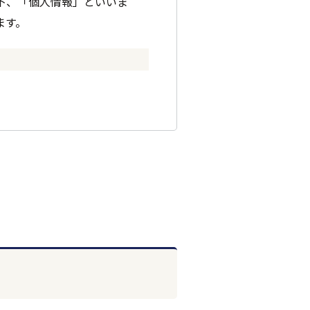
下、「個人情報」といいま
ます。
もに事業者としての信頼を失
情報の適切な管理を行います。
示した上で、必要な範囲の個
ません。また、お客様の個人
務付けるとともに、業務委託