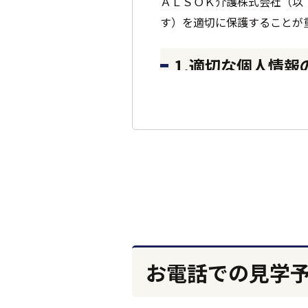
ＡＬＳＯＫ介護株式会社（以
す）を適切に保護することが
1.適切な個人情
個人情報を本人の意思に反し
います。そのため、個人情報
お客様から個人情報を収集さ
人情報を収集させていただき
法的な要請などによらない限
情報を業務委託先に提供する
先が適切に個人情報を取り扱
お電話での見学