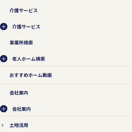
業務委託先に提供する場合は、守秘契約な
介護サービス
どによって業務委託先に個人情報保護を義
務付けるとともに、業務委託先が適切に個
介護サービス
人情報を取り扱うように管理いたします。
事業所検索
老人ホーム検索
2.個人情報の紛失、破壊、改ざ
ん、および漏えいなどを防止する
おすすめホーム動画
対策を行います。
会社案内
個人情報の紛失、破壊、改ざん、および漏
えいなどを防止するため、不正アクセス対
会社案内
策、ウィルス対策などの情報セキュリティ
土地活用
対策を行います。