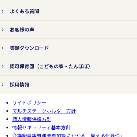
よくある質問
3.法令およびその他の規範を遵守
お客様の声
します。
書類ダウンロード
個人情報の取り扱いに関して、個人情報保
認可保育園
（こどもの家・たんぽぽ）
護法をはじめとする個人情報に関する法令
およびその他の規範を遵守します。
採用情報
サイトポリシー
ページの
4.個人情報保護コンプライアン
一番上へ
マルチステークホルダー方針
ス・プログラムの継続的改善を行
個人情報保護方針
います。
情報セキュリティ基本方針
介護職員等処遇改善加算にかかる「見える化要件」