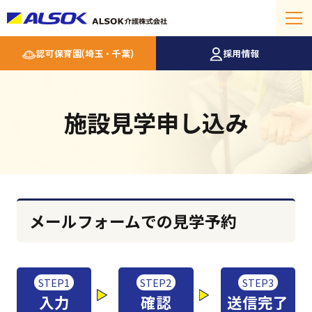
認可保育園(埼玉・千葉)
採用情報
施設見学申し込み
メールフォームでの見学予約
STEP1
STEP2
STEP3
入力
確認
送信完了