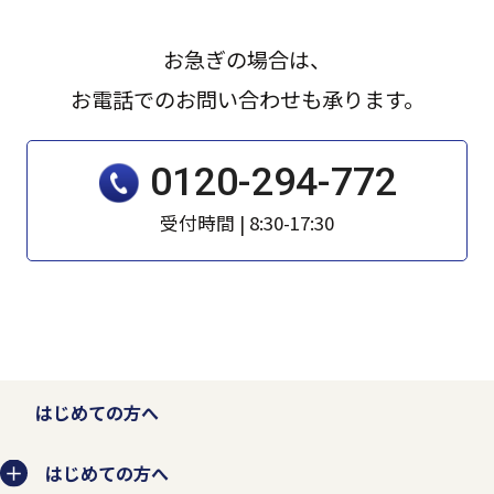
なるとともに事業者としての信頼を失いま
す。そのため、個人情報の収集、利用、提
お急ぎの場合は、
供、預託などの管理ルールを明文化し、個
お電話でのお問い合わせも承ります。
人情報の適切な管理を行います。
0120-294-772
お客様から個人情報を収集させていただく
受付時間 | 8:30-17:30
場合は、収集目的、当社の問い合わせ窓口
などを示した上で、必要な範囲の個人情報
を収集させていただきます。
法的な要請などによらない限り、お客様の
はじめての方へ
事前承認なく第三者に開示・提供すること
はありません。また、お客様の個人情報を
はじめての方へ