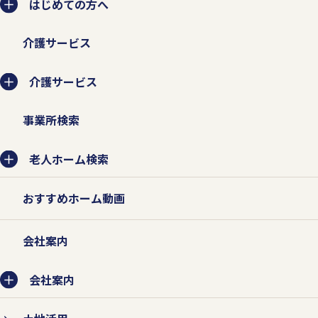
はじめての方へ
業務委託先に提供する場合は、守秘契約な
介護サービス
どによって業務委託先に個人情報保護を義
務付けるとともに、業務委託先が適切に個
介護サービス
人情報を取り扱うように管理いたします。
事業所検索
老人ホーム検索
2.個人情報の紛失、破壊、改ざ
ん、および漏えいなどを防止する
おすすめホーム動画
対策を行います。
会社案内
個人情報の紛失、破壊、改ざん、および漏
えいなどを防止するため、不正アクセス対
会社案内
策、ウィルス対策などの情報セキュリティ