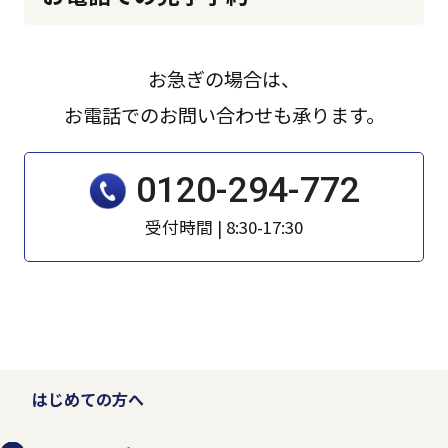
用、提供、預託することは、権利の侵害に
なるとともに事業者としての信頼を失いま
す。そのため、個人情報の収集、利用、提
お急ぎの場合は、
供、預託などの管理ルールを明文化し、個
お電話でのお問い合わせも承ります。
人情報の適切な管理を行います。
0120-294-772
お客様から個人情報を収集させていただく
受付時間 | 8:30-17:30
場合は、収集目的、当社の問い合わせ窓口
などを示した上で、必要な範囲の個人情報
を収集させていただきます。
法的な要請などによらない限り、お客様の
はじめての方へ
事前承認なく第三者に開示・提供すること
はありません。また、お客様の個人情報を