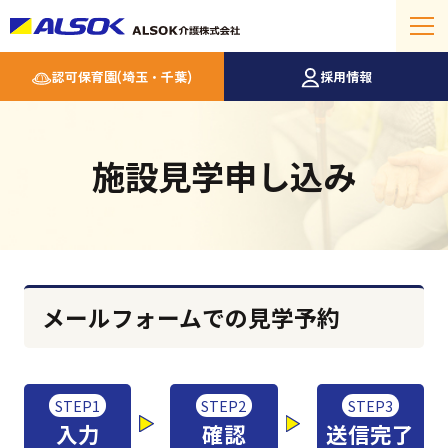
認可保育園(埼玉・千葉)
採用情報
施設見学申し込み
メールフォームでの見学予約
STEP1
STEP2
STEP3
入力
確認
送信完了