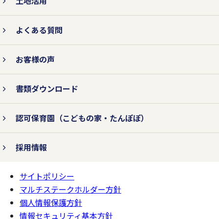
土地活用
対策を行います。
よくある質問
3.法令およびその他の規範を遵守
お客様の声
します。
書類ダウンロード
個人情報の取り扱いに関して、個人情報保
認可保育園
（こどもの家・たんぽぽ）
護法をはじめとする個人情報に関する法令
およびその他の規範を遵守します。
採用情報
サイトポリシー
ページの
4.個人情報保護コンプライアン
一番上へ
マルチステークホルダー方針
ス・プログラムの継続的改善を行
個人情報保護方針
います。
情報セキュリティ基本方針