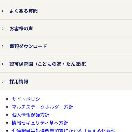
よくある質問
3.法令およびその他の規範を遵守
お客様の声
します。
書類ダウンロード
個人情報の取り扱いに関して、個人情報保
認可保育園
（こどもの家・たんぽぽ）
護法をはじめとする個人情報に関する法令
およびその他の規範を遵守します。
採用情報
サイトポリシー
ページの
4.個人情報保護コンプライアン
一番上へ
マルチステークホルダー方針
ス・プログラムの継続的改善を行
個人情報保護方針
います。
情報セキュリティ基本方針
介護職員等処遇改善加算にかかる「見える化要件」