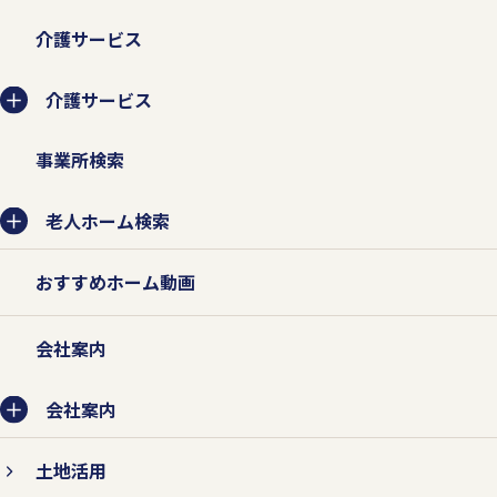
業務委託先に提供する場合は、守秘契約な
介護サービス
どによって業務委託先に個人情報保護を義
務付けるとともに、業務委託先が適切に個
介護サービス
人情報を取り扱うように管理いたします。
事業所検索
老人ホーム検索
2.個人情報の紛失、破壊、改ざ
ん、および漏えいなどを防止する
おすすめホーム動画
対策を行います。
会社案内
個人情報の紛失、破壊、改ざん、および漏
えいなどを防止するため、不正アクセス対
会社案内
策、ウィルス対策などの情報セキュリティ
土地活用
対策を行います。