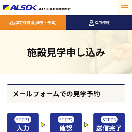
認可保育園(埼玉・千葉)
採用情報
施設見学申し込み
メールフォームでの見学予約
STEP1
STEP2
STEP3
入力
確認
送信完了