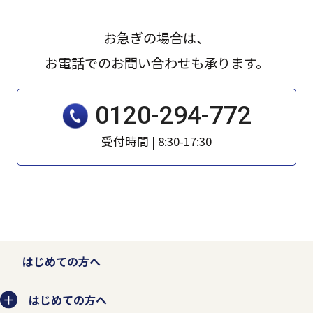
なるとともに事業者としての信頼を失いま
す。そのため、個人情報の収集、利用、提
お急ぎの場合は、
供、預託などの管理ルールを明文化し、個
お電話でのお問い合わせも承ります。
人情報の適切な管理を行います。
0120-294-772
お客様から個人情報を収集させていただく
受付時間 | 8:30-17:30
場合は、収集目的、当社の問い合わせ窓口
などを示した上で、必要な範囲の個人情報
を収集させていただきます。
法的な要請などによらない限り、お客様の
はじめての方へ
事前承認なく第三者に開示・提供すること
はありません。また、お客様の個人情報を
はじめての方へ