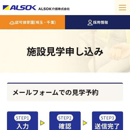
認可保育園(埼玉・千葉)
採用情報
施設見学申し込み
メールフォームでの見学予約
STEP1
STEP2
STEP3
入力
確認
送信完了