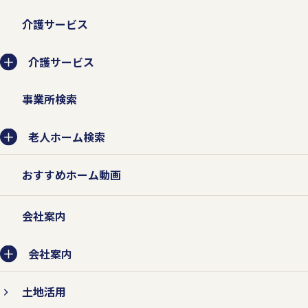
業務委託先に提供する場合は、守秘契約な
介護サービス
どによって業務委託先に個人情報保護を義
務付けるとともに、業務委託先が適切に個
介護サービス
人情報を取り扱うように管理いたします。
事業所検索
老人ホーム検索
2.個人情報の紛失、破壊、改ざ
ん、および漏えいなどを防止する
おすすめホーム動画
対策を行います。
会社案内
個人情報の紛失、破壊、改ざん、および漏
えいなどを防止するため、不正アクセス対
会社案内
策、ウィルス対策などの情報セキュリティ
土地活用
対策を行います。