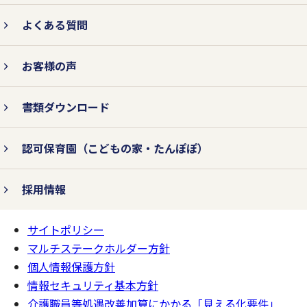
よくある質問
3.法令およびその他の規範を遵守
お客様の声
します。
書類ダウンロード
個人情報の取り扱いに関して、個人情報保
認可保育園
（こどもの家・たんぽぽ）
護法をはじめとする個人情報に関する法令
およびその他の規範を遵守します。
採用情報
サイトポリシー
ページの
4.個人情報保護コンプライアン
一番上へ
マルチステークホルダー方針
ス・プログラムの継続的改善を行
個人情報保護方針
います。
情報セキュリティ基本方針
介護職員等処遇改善加算にかかる「見える化要件」