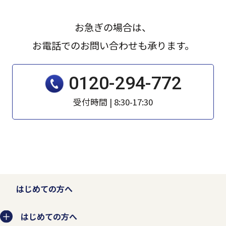
なるとともに事業者としての信頼を失いま
す。そのため、個人情報の収集、利用、提
お急ぎの場合は、
供、預託などの管理ルールを明文化し、個
お電話でのお問い合わせも承ります。
人情報の適切な管理を行います。
0120-294-772
お客様から個人情報を収集させていただく
受付時間 | 8:30-17:30
場合は、収集目的、当社の問い合わせ窓口
などを示した上で、必要な範囲の個人情報
を収集させていただきます。
法的な要請などによらない限り、お客様の
はじめての方へ
事前承認なく第三者に開示・提供すること
はありません。また、お客様の個人情報を
はじめての方へ