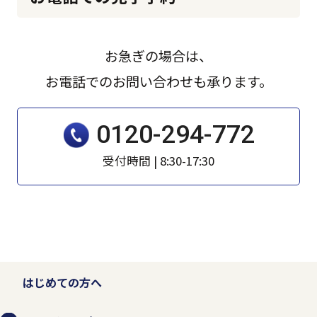
用、提供、預託することは、権利の侵害に
なるとともに事業者としての信頼を失いま
す。そのため、個人情報の収集、利用、提
お急ぎの場合は、
供、預託などの管理ルールを明文化し、個
お電話でのお問い合わせも承ります。
人情報の適切な管理を行います。
0120-294-772
お客様から個人情報を収集させていただく
受付時間 | 8:30-17:30
場合は、収集目的、当社の問い合わせ窓口
などを示した上で、必要な範囲の個人情報
を収集させていただきます。
法的な要請などによらない限り、お客様の
はじめての方へ
事前承認なく第三者に開示・提供すること
はありません。また、お客様の個人情報を