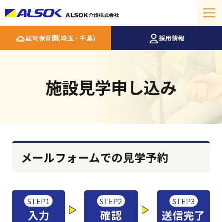
認可保育園(埼玉・千葉)
採用情報
施設見学申し込み
メールフォームでの見学予約
STEP1
STEP2
STEP3
入力
確認
送信完了