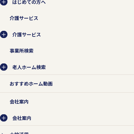
はじめての方へ
業務委託先に提供する場合は、守秘契約な
介護サービス
どによって業務委託先に個人情報保護を義
務付けるとともに、業務委託先が適切に個
介護サービス
人情報を取り扱うように管理いたします。
事業所検索
老人ホーム検索
2.個人情報の紛失、破壊、改ざ
ん、および漏えいなどを防止する
おすすめホーム動画
対策を行います。
会社案内
個人情報の紛失、破壊、改ざん、および漏
えいなどを防止するため、不正アクセス対
会社案内
策、ウィルス対策などの情報セキュリティ