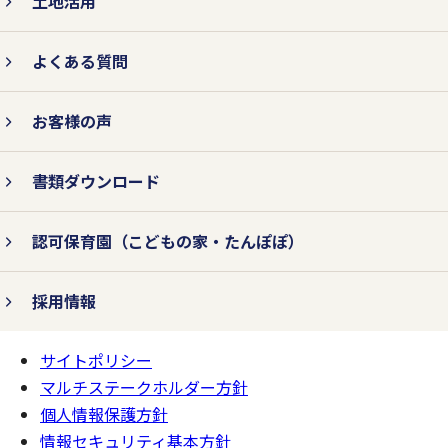
土地活用
対策を行います。
よくある質問
3.法令およびその他の規範を遵守
お客様の声
します。
書類ダウンロード
個人情報の取り扱いに関して、個人情報保
認可保育園
（こどもの家・たんぽぽ）
護法をはじめとする個人情報に関する法令
およびその他の規範を遵守します。
採用情報
サイトポリシー
ページの
4.個人情報保護コンプライアン
一番上へ
マルチステークホルダー方針
ス・プログラムの継続的改善を行
個人情報保護方針
います。
情報セキュリティ基本方針