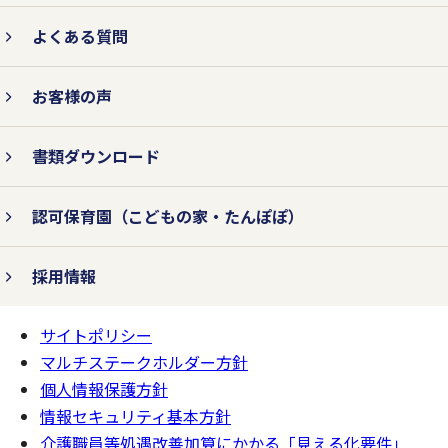
よくある質問
3.法令およびその他の規範を遵守
お客様の声
します。
書類ダウンロード
個人情報の取り扱いに関して、個人情報保
認可保育園
（こどもの家・たんぽぽ）
護法をはじめとする個人情報に関する法令
およびその他の規範を遵守します。
採用情報
サイトポリシー
ページの
4.個人情報保護コンプライアン
一番上へ
マルチステークホルダー方針
ス・プログラムの継続的改善を行
個人情報保護方針
います。
情報セキュリティ基本方針
介護職員等処遇改善加算にかかる「見える化要件」