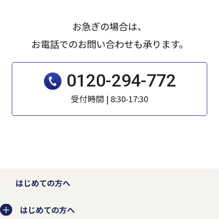
なるとともに事業者としての信頼を失いま
す。そのため、個人情報の収集、利用、提
お急ぎの場合は、
供、預託などの管理ルールを明文化し、個
お電話でのお問い合わせも承ります。
人情報の適切な管理を行います。
0120-294-772
お客様から個人情報を収集させていただく
受付時間 | 8:30-17:30
場合は、収集目的、当社の問い合わせ窓口
などを示した上で、必要な範囲の個人情報
を収集させていただきます。
法的な要請などによらない限り、お客様の
はじめての方へ
事前承認なく第三者に開示・提供すること
はありません。また、お客様の個人情報を
はじめての方へ