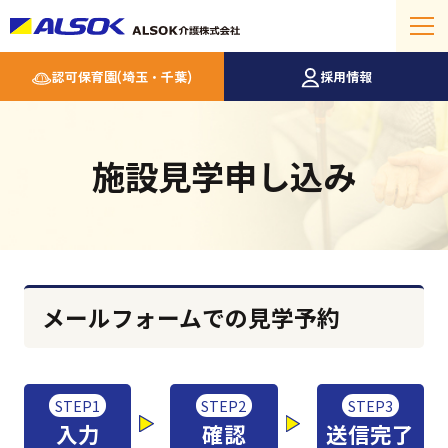
認可保育園(埼玉・千葉)
採用情報
施設見学申し込み
メールフォームでの見学予約
STEP1
STEP2
STEP3
入力
確認
送信完了