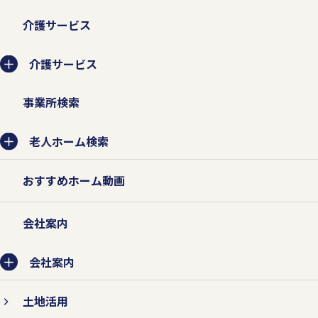
業務委託先に提供する場合は、守秘契約な
介護サービス
どによって業務委託先に個人情報保護を義
務付けるとともに、業務委託先が適切に個
介護サービス
人情報を取り扱うように管理いたします。
事業所検索
老人ホーム検索
2.個人情報の紛失、破壊、改ざ
ん、および漏えいなどを防止する
おすすめホーム動画
対策を行います。
会社案内
個人情報の紛失、破壊、改ざん、および漏
えいなどを防止するため、不正アクセス対
会社案内
策、ウィルス対策などの情報セキュリティ
土地活用
対策を行います。