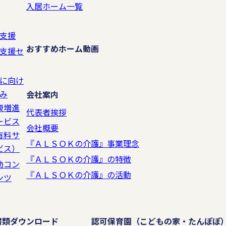
入居ホーム一覧
支援
おすすめホーム動画
支援セ
に向け
み
会社案内
康増進
代表者挨拶
ービス
会社概要
有料サ
『ＡＬＳＯＫの介護』事業理念
ビス）
『ＡＬＳＯＫの介護』の特徴
動コン
『ＡＬＳＯＫの介護』の活動
ンツ
書類ダウンロード
認可保育園
（こどもの家・たんぽぽ