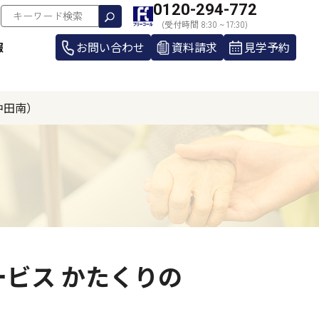
0120-294-772
(受付時間 8:30 ~ 17:30)
報
お問い合わせ
資料請求
見学予約
中田南）
ビス かたくりの