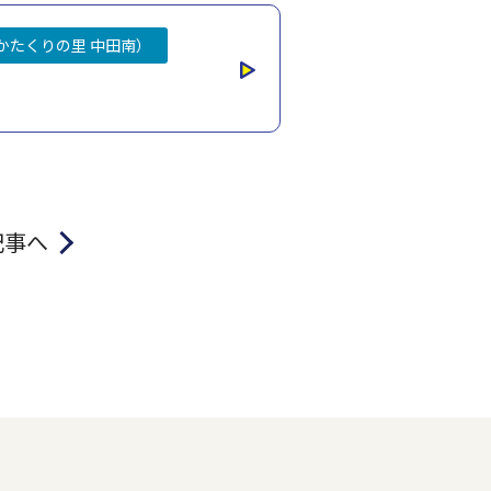
かたくりの里 中田南）
記事へ