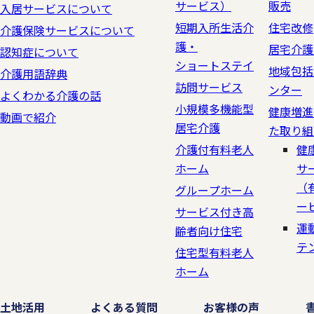
サービス）
販売
入居サービスについて
短期入所生活介
住宅改修
介護保険サービスについて
護・
居宅介護
認知症について
ショートステイ
地域包括
介護用語辞典
訪問サービス
ンター
よくわかる介護の話
小規模多機能型
健康増進
動画で紹介
居宅介護
た取り組
介護付有料老人
健
ホーム
サ
（
グループホーム
ー
サービス付き高
運
齢者向け住宅
テ
住宅型有料老人
ホーム
土地活用
よくある質問
お客様の声