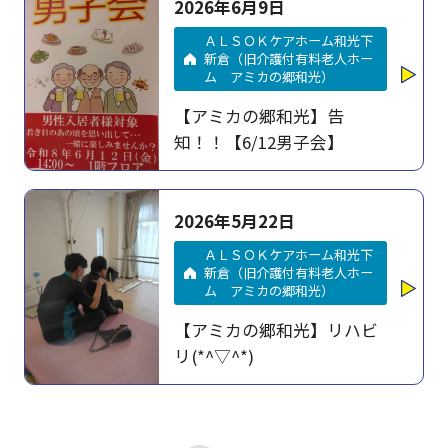
2026年6月9日
ＡＬＳＯＫケアホーム和光下
新倉（旧介護付有料老人ホー
ム アミカの郷和光）
【アミカの郷和光】告
知！！【6/12男子会】
2026年5月22日
ＡＬＳＯＫケアホーム和光下
新倉（旧介護付有料老人ホー
ム アミカの郷和光）
【アミカの郷和光】リハビ
リ(*^▽^*)