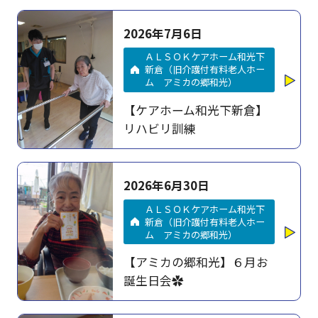
2026年7月6日
ＡＬＳＯＫケアホーム和光下
新倉（旧介護付有料老人ホー
ム アミカの郷和光）
【ケアホーム和光下新倉】
リハビリ訓練
2026年6月30日
ＡＬＳＯＫケアホーム和光下
新倉（旧介護付有料老人ホー
ム アミカの郷和光）
【アミカの郷和光】６月お
誕生日会✿