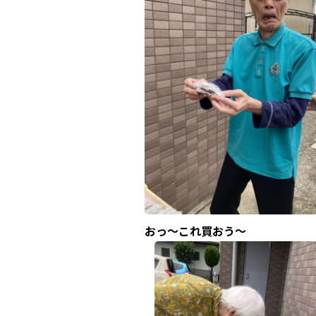
おっ～これ買おう～