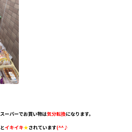
スーパーでお買い物は
気分転換
になります。
と
イキイキ
★
されています
(^^♪