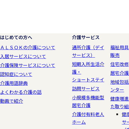
はじめての方へ
介護サービス
ＡＬＳＯＫの介護について
通所介護（デイ
福祉用具
サービス）
販売
入居サービスについて
短期入所生活介
住宅改修
介護保険サービスについて
護・
居宅介護
認知症について
ショートステイ
地域包括
介護用語辞典
訪問サービス
ンター
よくわかる介護の話
小規模多機能型
健康増進
動画で紹介
居宅介護
た取り組
介護付有料老人
健
ホーム
サ