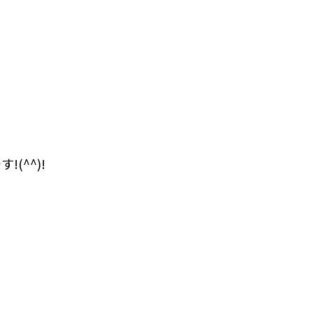
(^^)!