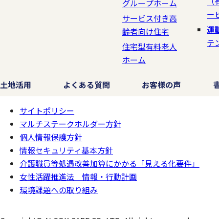
（
グループホーム
ー
サービス付き高
運
齢者向け住宅
テ
住宅型有料老人
ホーム
土地活用
よくある質問
お客様の声
サイトポリシー
ページの
一番上へ
マルチステークホルダー方針
個人情報保護方針
情報セキュリティ基本方針
介護職員等処遇改善加算にかかる「見える化要件」
女性活躍推進法 情報・行動計画
環境課題への取り組み