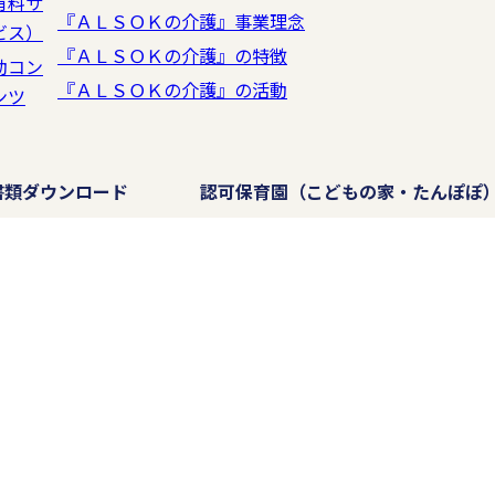
有料サ
『ＡＬＳＯＫの介護』事業理念
ビス）
『ＡＬＳＯＫの介護』の特徴
動コン
『ＡＬＳＯＫの介護』の活動
ンツ
書類ダウンロード
認可保育園
（こどもの家・たんぽぽ