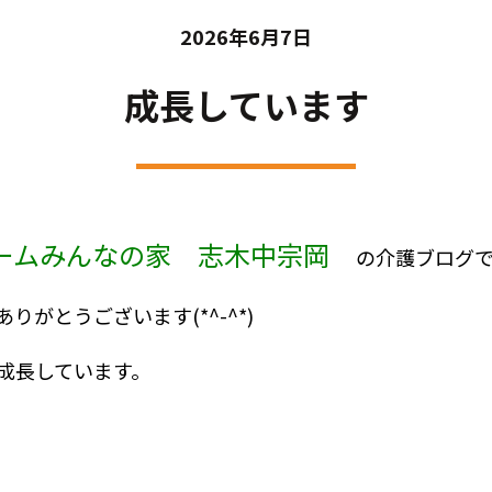
2026年6月7日
成長しています
ームみんなの家 志木中宗岡
の介護ブログです!
がとうございます(*^-^*)
成長しています。
♪