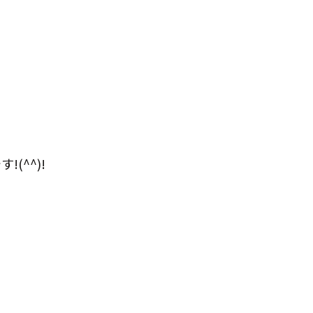
(^^)!