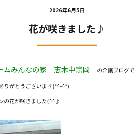
2026年6月5日
花が咲きました♪
ームみんなの家 志木中宗岡
の介護ブログです!
がとうございます(*^-^*)
の花が咲きました(^^♪