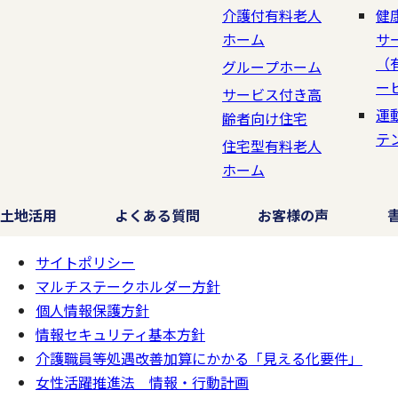
介護付有料老人
健
ホーム
サ
（
グループホーム
ー
サービス付き高
運
齢者向け住宅
テ
住宅型有料老人
ホーム
土地活用
よくある質問
お客様の声
サイトポリシー
ページの
一番上へ
マルチステークホルダー方針
個人情報保護方針
情報セキュリティ基本方針
介護職員等処遇改善加算にかかる「見える化要件」
女性活躍推進法 情報・行動計画