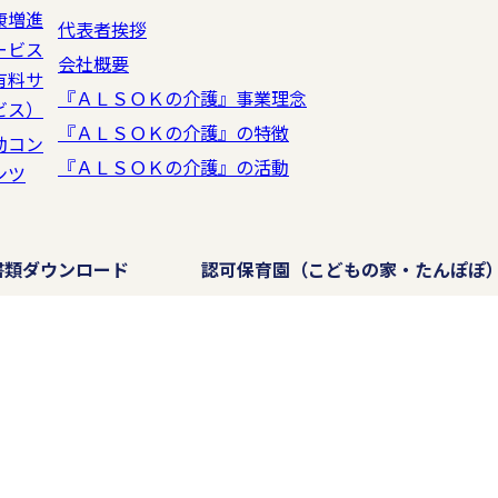
康増進
代表者挨拶
ービス
会社概要
有料サ
『ＡＬＳＯＫの介護』事業理念
ビス）
『ＡＬＳＯＫの介護』の特徴
動コン
『ＡＬＳＯＫの介護』の活動
ンツ
書類ダウンロード
認可保育園
（こどもの家・たんぽぽ