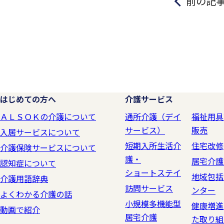
前の記
はじめての方へ
介護サービス
ＡＬＳＯＫの介護について
通所介護（デイ
福祉用具
サービス）
販売
入居サービスについて
短期入所生活介
住宅改修
介護保険サービスについて
護・
居宅介護
認知症について
ショートステイ
地域包括
介護用語辞典
訪問サービス
ンター
よくわかる介護の話
小規模多機能型
健康増進
動画で紹介
居宅介護
た取り組