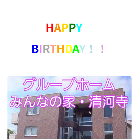
H
A
P
P
Y
B
I
R
T
H
D
A
Y
！
！