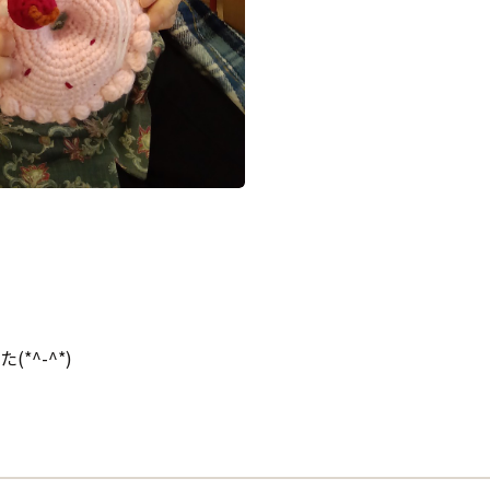
^-^*)