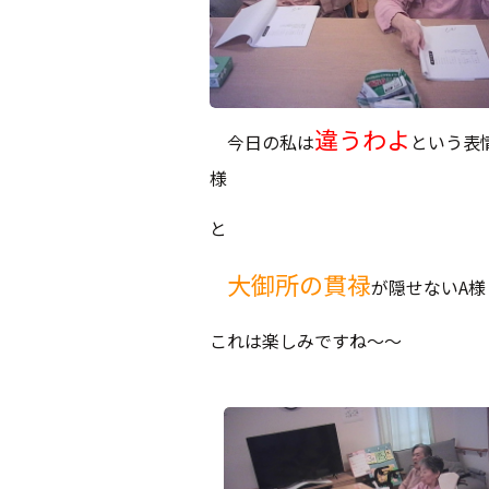
違うわよ
今日の私は
という表
様
と
大御所の貫禄
が隠せないA様
これは楽しみですね～～