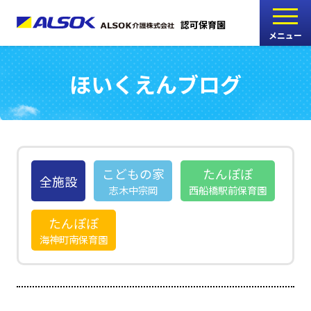
認可保育園
メニュー
ほいくえんブログ
こどもの家
志木中宗岡保育園
たんぽぽ
西船橋駅前保育園
こどもの家
たんぽぽ
全施設
志木中宗岡
西船橋駅前保育園
たんぽぽ
たんぽぽ
海神町南保育園
海神町南保育園
採用情報
RECRUIT