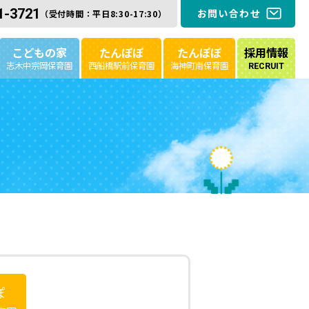
1-3721
お問い合わせ
（受付時間：平日8:30-17:30）
こどもの家
たんぽぽ
たんぽぽ
採用情報
志木中宗岡保育園
西船橋駅前保育園
海神町南保育園
RECRUIT
ぽ