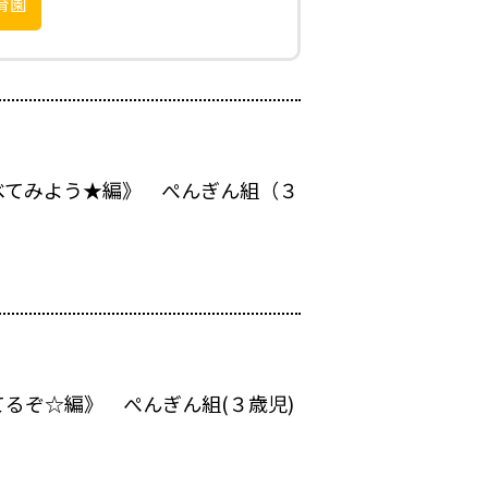
育園
べてみよう★編》 ぺんぎん組（３
るぞ☆編》 ぺんぎん組(３歳児)