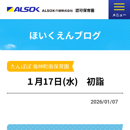
認可保育園
メニュー
ほいくえんブログ
こどもの家
志木中宗岡保育園
たんぽぽ
たんぽぽ 海神町南保育園
西船橋駅前保育園
１月17日(水) 初詣
たんぽぽ
海神町南保育園
2026/01/07
採用情報
RECRUIT