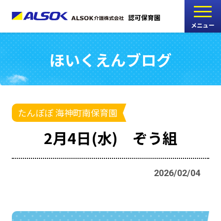
認可保育園
メニュー
ほいくえんブログ
こどもの家
志木中宗岡保育園
たんぽぽ
たんぽぽ 海神町南保育園
西船橋駅前保育園
2月4日(水) ぞう組
たんぽぽ
海神町南保育園
2026/02/04
採用情報
RECRUIT