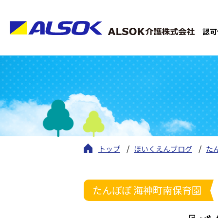
認可
トップ
ほいくえんブログ
た
たんぽぽ 海神町南保育園