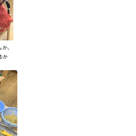
んか、
るか