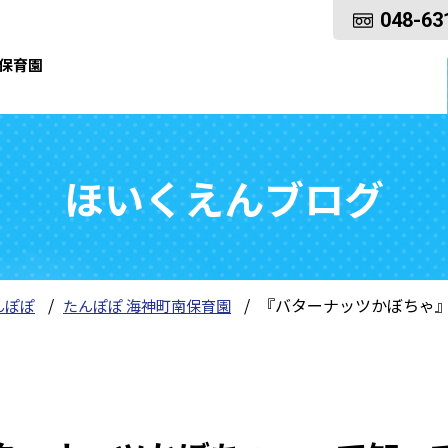
048-63
保育園
ほいくえんブログ
『バターナッツかぼちゃ
んぽぽ
たんぽぽ 海神町南保育園