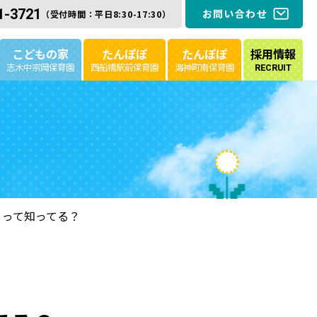
1-3721
お問い合わせ
（受付時間：平日8:30-17:30）
こどもの家
たんぽぽ
たんぽぽ
採用情報
志木中宗岡保育園
西船橋駅前保育園
海神町南保育園
RECRUIT
』って知ってる？