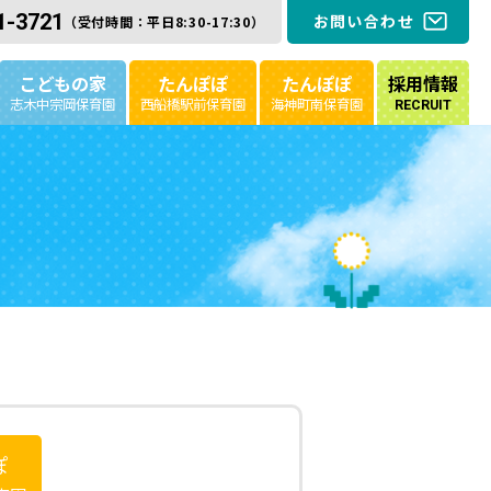
1-3721
お問い合わせ
（受付時間：平日8:30-17:30）
こどもの家
たんぽぽ
たんぽぽ
採用情報
志木中宗岡保育園
西船橋駅前保育園
海神町南保育園
RECRUIT
ぽ