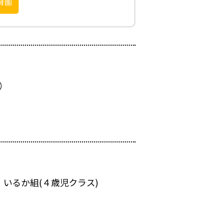
育園
）
 いるか組(４歳児クラス)