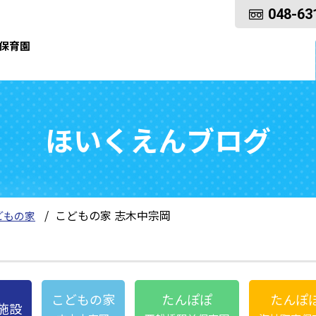
048-63
保育園
ほいくえんブログ
こどもの家 志木中宗岡
どもの家
こどもの家
たんぽぽ
たんぽ
施設