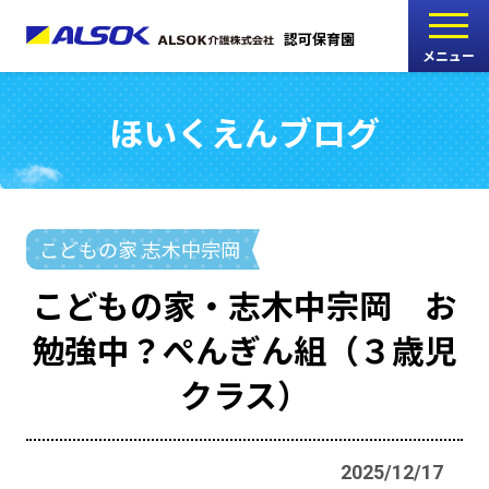
認可保育園
メニュー
ほいくえんブログ
こどもの家
志木中宗岡保育園
たんぽぽ
こどもの家 志木中宗岡
西船橋駅前保育園
こどもの家・志木中宗岡 お
たんぽぽ
勉強中？ぺんぎん組（３歳児
海神町南保育園
クラス）
採用情報
RECRUIT
2025/12/17