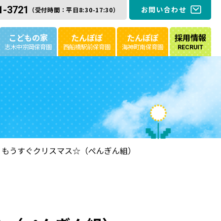
1-3721
お問い合わせ
（受付時間：平日8:30-17:30）
こどもの家
たんぽぽ
たんぽぽ
採用情報
志木中宗岡保育園
西船橋駅前保育園
海神町南保育園
RECRUIT
 もうすぐクリスマス☆（ぺんぎん組）