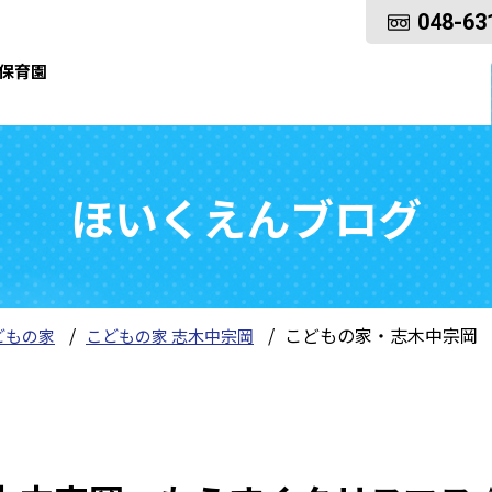
048-63
保育園
ほいくえんブログ
こどもの家・志木中宗岡
どもの家
こどもの家 志木中宗岡